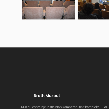
Rreth Muzeut
Muzeu është një institucion kombëtar i tipit kompleks — ai