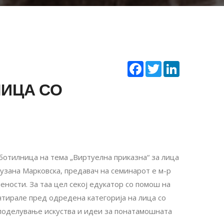
Facebook
Twitter
LinkedIn
ЛИЦА СО
аботилница на тема „Виртуелна приказна“ за лица
узана Марковска, предавач на семинарот е м-р
ености. За таа цел секој едукатор со помош на
ентирале пред одредена категорија на лица со
споделување искуства и идеи за понатамошната