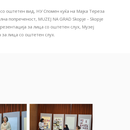
со оштетен вид, НУ Спомен куќа на Мајка Тереза
лна попреченост, MUZEJ NA GRAD Skopje - Skopje
презентација за лица со оштетен слух, Музеј
 за лица со оштетен слух.