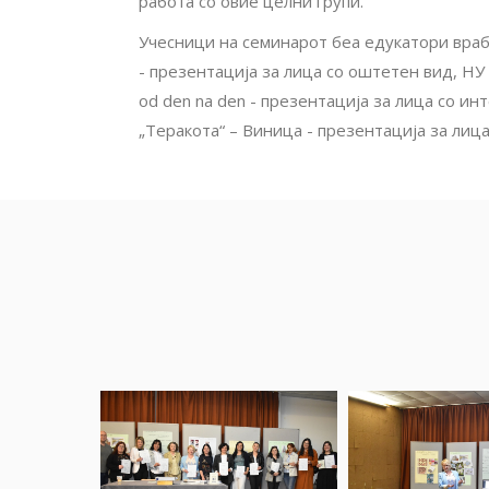
работа со овие целни групи.
Учесници на семинарот беа едукатори враб
- презентација за лица со оштетен вид, НУ
od den na den - презентација за лица со и
„Теракота“ – Виница - презентација за лица