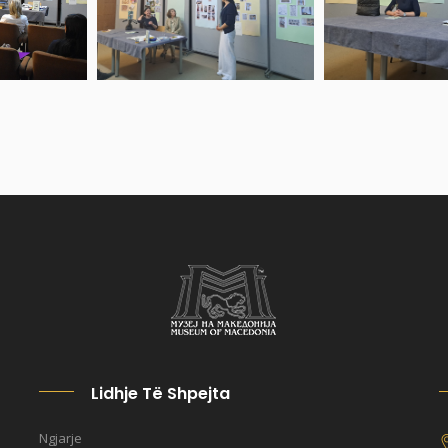
Lidhje Të Shpejta
Ngjarje