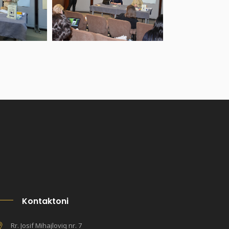
Kontaktoni
Rr. Josif Mihajloviq nr. 7