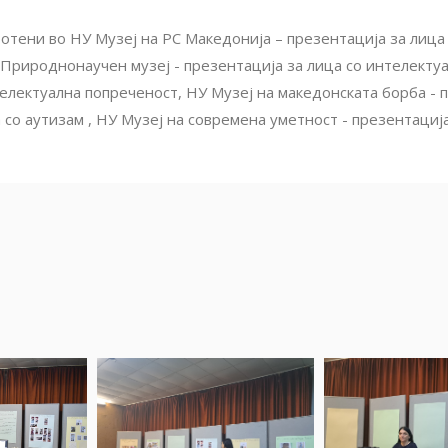
отени во НУ Музеј на РС Македонија – презентација за лица 
 Природнонаучен музеј - презентација за лица со интелектуа
нтелектуална попреченост, НУ Музеј на македонската борба - 
 со аутизам , НУ Музеј на современа уметност - презентација