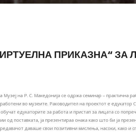
ИРТУЕЛНА ПРИКАЗНА“ ЗА 
а Музеј на Р. С. Македонија се одржа семинар – практична р
работени во музеите. Раководител на проектот е едукатор С
 обучат едукаторите за работа и пристап за лицата со попреч
пии од поставката, ја презентираа онака како што би ја през
 предавачот даваше свои позитивни мислења, насоки, како и 