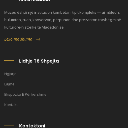
Muzeu është një institucion kombëtar i tipit kompleks — ai mbledh,
hulumton, ruan, konservon, përpunon dhe prezanton trashëgiminë
kulturore-historike të Maqedonisë.
Lexo më shumë
Lidhje Të Shpejta
Ngjarje
Lajme
Ekspozita E Përhershme
Kontakt
Kontaktoni