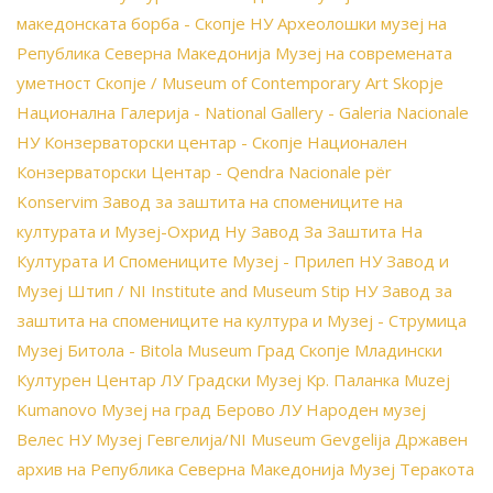
македонската борба - Скопје
НУ Археолошки музеј на
Република Северна Македонија
Музеј на современата
уметност Скопје / Museum of Contemporary Art Skopje
Национална Галерија - National Gallery - Galeria Nacionale
НУ Конзерваторски центар - Скопје
Национален
Конзерваторски Центар - Qendra Nacionale për
Konservim
Завод за заштита на спомениците на
културата и Музеј-Охрид
Ну Завод За Заштита На
Културата И Спомениците Музеј - Прилеп
НУ Завод и
Музеј Штип / NI Institute and Museum Stip
НУ Завод за
заштита на спомениците на култура и Музеј - Струмица
Музеј Битола - Bitola Museum
Град Скопје
Младински
Културен Центар
ЛУ Градски Музеј Кр. Паланка
Muzej
Kumanovo
Музеј на град Берово
ЛУ Народен музеј
Велес
НУ Музеј Гевгелија/NI Museum Gevgelija
Државен
архив на Република Северна Македонија
Музеј Теракота