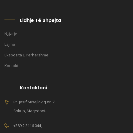
Lidhje Të Shpejta
Ngjarje
Lajme
Ekspozita E Përhershme
Kontakt
Kontaktoni
Rr. Josif Mihajloviq nr. 7
Shkup, Maqedoni.
+389 2 3116 044,