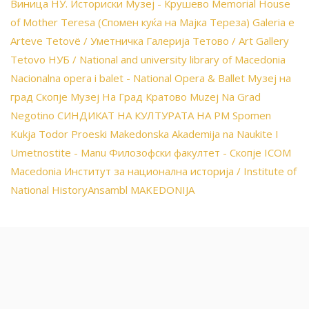
Виница
НУ. Историски Музеј - Крушево
Memorial House
of Mother Teresa (Спомен куќа на Мајка Тереза)
Galeria e
Arteve Tetovë / Уметничка Галерија Тетово / Art Gallery
Tetovo
НУБ / National and university library of Macedonia
Nacionalna opera i balet - National Opera & Ballet
Музеј на
град Скопје
Музеј На Град Кратово
Muzej Na Grad
Negotino
СИНДИКАТ НА КУЛТУРАТА НА РМ
Spomen
Kukja Todor Proeski
Makedonska Akademija na Naukite I
Umetnostite - Manu
Филозофски факултет - Скопје
ICOM
Macedonia
Институт за национална историја / Institute of
National History
Ansambl MAKEDONIJA