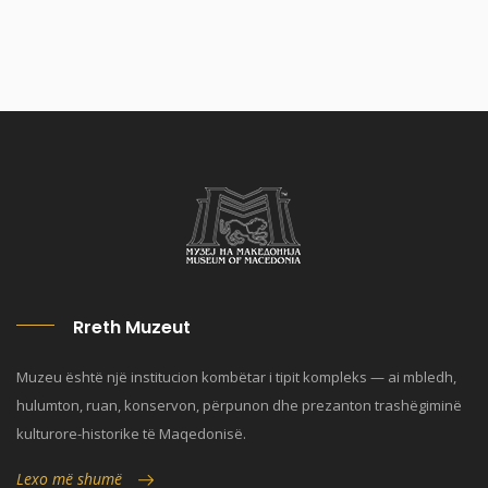
Rreth Muzeut
Muzeu është një institucion kombëtar i tipit kompleks — ai mbledh,
hulumton, ruan, konservon, përpunon dhe prezanton trashëgiminë
kulturore-historike të Maqedonisë.
Lexo më shumë