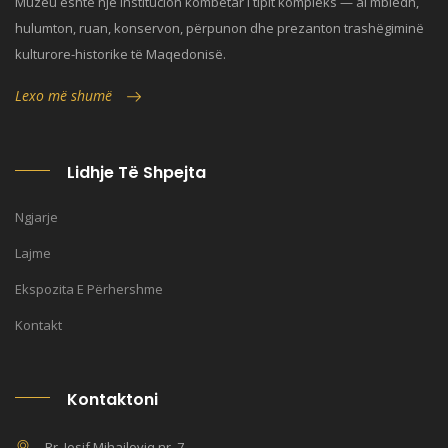
Muzeu është një institucion kombëtar i tipit kompleks — ai mbledh,
hulumton, ruan, konservon, përpunon dhe prezanton trashëgiminë
kulturore-historike të Maqedonisë.
Lexo më shumë
Lidhje Të Shpejta
Ngjarje
Lajme
Ekspozita E Përhershme
Kontakt
Kontaktoni
Rr. Josif Mihajloviq nr. 7