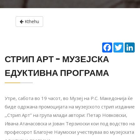
Kthehu
Facebook
Twitter
Li
СТРИП АРТ - МУЗЕЈСКА
ЕДУКТИВНА ПРОГРАМА
Утре, сабота во 19 часот, во Музеј на Р.С. Македонија ќе
биде одржана промоцијата на музејското стрип издание
,,Стрип Арт’’ на група млади автори: Петар Новковски,
Ивана Атанасовска и Јован Терзиоски кои под водство на
професорот Благојче Наумоски учествуваа во музејската