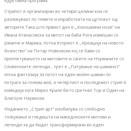
едуктивна програма.
Стрипот е организиран во четири целини кои се
разликуваат по темите и изработката на цртежот од
авторите.Така што првиот дел е ,,Кокошкини нозе” на
Ивана Атанасовска за митот на баба Рога измешан со
Јованче и Марика, потоа вториот е ,,Креација на новото
божество” на Петар Новковски кој се бави со
преплетувањето на митовите и сагите на Норманите со
Словенските легенди , трет е ,,Патување на шаманот”
епска фантазија за патот на еден моќен шаман по
потрага за голема моќ, а четвртиот и последниот стрип е
комедија кога Марко Крале би го сретнал Тор и Один на
Благојче Наумоски.
Изданието ,,Стрип арт” изобилува со слободно
толкување и гледишта на македонските митови и
легенди за да бидат трансформирани во еден