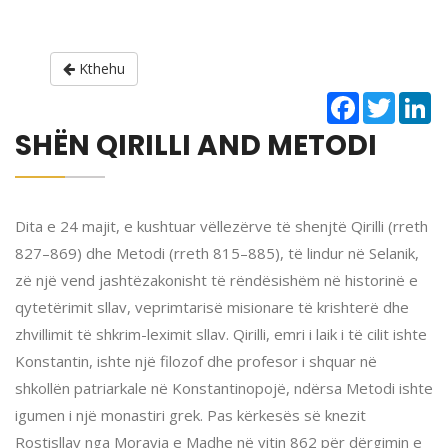
Kthehu
Facebook
Twitter
Li
SHËN QIRILLI AND METODI
Dita e 24 majit, e kushtuar vëllezërve të shenjtë Qirilli (rreth
827–869) dhe Metodi (rreth 815–885), të lindur në Selanik,
zë një vend jashtëzakonisht të rëndësishëm në historinë e
qytetërimit sllav, veprimtarisë misionare të krishterë dhe
zhvillimit të shkrim-leximit sllav. Qirilli, emri i laik i të cilit ishte
Konstantin, ishte një filozof dhe profesor i shquar në
shkollën patriarkale në Konstantinopojë, ndërsa Metodi ishte
igumen i një monastiri grek. Pas kërkesës së knezit
Rostisllav nga Moravia e Madhe në vitin 862 për dërgimin e