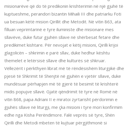
misionarëve që do të predikonin krishterimin në një gjuhë të
kuptueshme, perandori bizantin Mihaili III dhe patriarku Foti
ua besuan këtë mision Qirillit dhe Metodit. Në vitin 863, ata
filluan veprimtarinë e tyre iluministe dhe misionare mes
sllavëve, duke futur gjuhën sllave në shërbesat fetare dhe
predikimet kishtare. Për nevojat e këtij misioni, Qirilli krijoi
glagolicën – shkrimin e parë sllav, duke hedhur kështu
themelet e letërsisë sllave dhe kulturës së shkruar.
Vëllezërit i përkthyen librat më të rëndësishëm liturgjikë dhe
pjesë të Shkrimit të Shenjtë në gjuhën e vjetër sllave, duke
mundësuar përhapjen më të gjerë të besimit të krishterë
midis popujve sllavë. Gjatë qëndrimit të tyre në Romë në
vitin 868, papa Adriani II e miratoi zyrtarisht përdorimin e
gjuhës sllave në liturgji, me çka misioni i tyre mori konfirmim
edhe nga Kisha Perëndimore. Falë veprës së tyre, Shën
Qirilli dhe Metodi mbeten të kujtuar përgjithmonë si