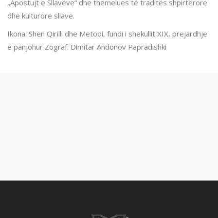
„Apostujt e Sllavëve“ dhe themelues të traditës shpirtërore
dhe kulturore sllave.
Ikona: Shën Qirilli dhe Metodi, fundi i shekullit XIX, prejardhje
e panjohur Zograf: Dimitar Andonov Papradishki