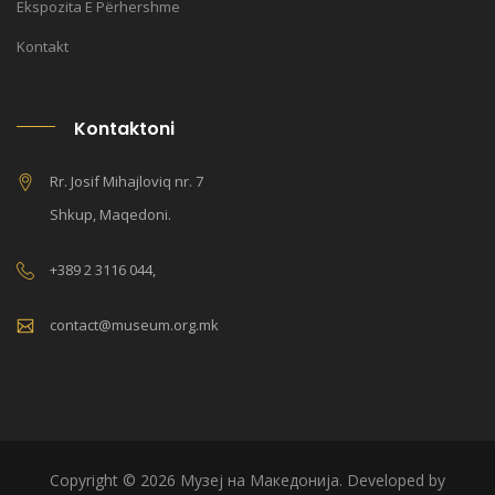
Ekspozita E Përhershme
Kontakt
Kontaktoni
Rr. Josif Mihajloviq nr. 7
Shkup, Maqedoni.
+389 2 3116 044,
contact@museum.org.mk
Copyright © 2026 Музеј на Македонија. Developed by