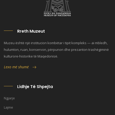
Rreth Muzeut
Muzeu është një institucion kombëtar i tipit kompleks — ai mbledh,
hulumton, ruan, konservon, përpunon dhe prezanton trashëgiminë
kulturore-historike të Maqedonisë.
Lexo më shumë
Lidhje Të Shpejta
Ngjarje
Lajme