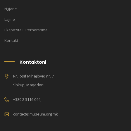
Ngjarje
Lajme
Ekspozita E Përhershme
Kontakt
Kontaktoni
Rr. Josif Mihajloviq nr. 7
Shkup, Maqedoni.
+389 2 3116 044,
contact@museum.org.mk