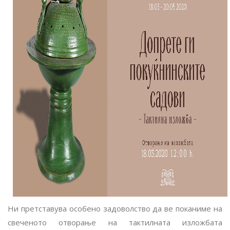
Ни претставува особено задоволство да вe поканиме на
свеченото отворање на тактилната изложбата