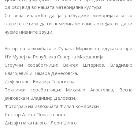
од овој вид во нашата материјална култура.
Со оваа изложба да ја разбудиме меморијата и со
нашите сетила да ги помирисаме овие артефакти, да ги
чуеме нивните звуци.
Автор на изложбата е Сузана Марковска едукатор при
НУ Музеј на Република Северна Македонија.
Стручни соработници: Вангел Штериов, Владимир
Благојевиќ и Тамара Денесовска.
Дефектолог Емилија Георгиева.
Технички соработници: Михаило Апостолов, Весна
Јанковска и Владимир Деловски.
Фотограф на изложбата Филип Кондовски.
Лектор Анета Попантовска.
Дизајн на каталогот Леон Џинго.