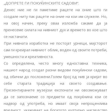
„ДОПРЕТЕ ГИ ПОКУЌИНСКИТЕ САДОВИ“.
Денес ние не ги паметиме рацете на оние што ги
создале ниту пак рацете на оние на кои им служеле. Но,
на овој начин, преку оваа изложба сакаме да ја
пренесеме силата на нивниот дух и времето во кое што
се настанати.
При нивната изработка не постојат урнеци, мајсторот
сам ги креирал нивниот облик, воден од своите потреби,
умешноста и креативноста.
Со определена, често многу едноставна техника,
нашиот народ создал разни видови покуќински садови,
од обични до посложени.Голем број од нив ја кријат во
себе старата традиција на своето создавање.
Презентираните музејски експонати ни овозможуваат
да се запознаеме со предмети од покуќнина кои се
надвор од употреба, но имаат своја непроценлива
вредност, укажуваат на богатото културно наследство