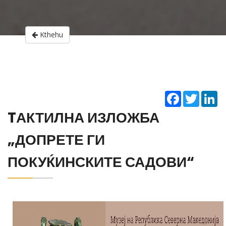
Kthehu
Facebook
Twitter
Li
TАКТИЛНА ИЗЛОЖБА
„ДОПРЕТЕ ГИ
ПОКУЌИНСКИТЕ САДОВИ“