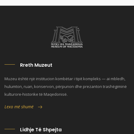
Rreth Muzeut
Muzeu është një institucion kombëtar i tipit kompleks — ai mbledh,
hulumton, ruan, konservon, përpunon dhe prezanton trashëgiminë
kulturore-historike të Maqedonisë.
Lexo më shumë
Lidhje Të Shpejta