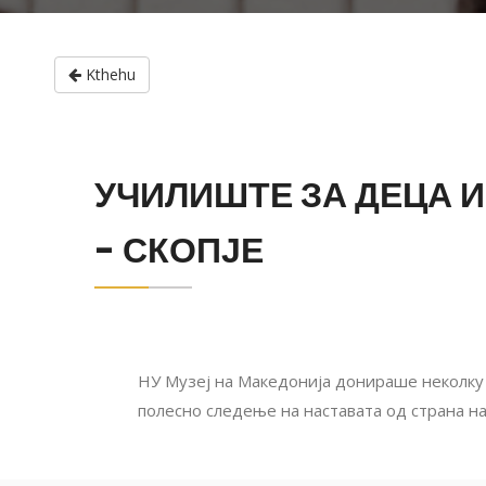
Kthehu
УЧИЛИШТЕ ЗА ДЕЦА 
- СКОПЈЕ
НУ Музеј на Македонија донираше неколку
полесно следење на наставата од страна н