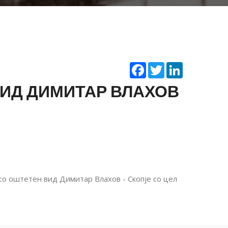
Facebook
Twitter
LinkedIn
ВИД ДИМИТАР ВЛАХОВ
о оштетен вид Димитар Влахов - Скопје со цел