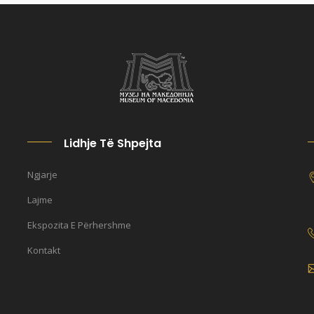
Lidhje Të Shpejta
Ngjarje
Lajme
Ekspozita E Përhershme
Kontakt