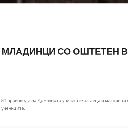
И МЛАДИНЦИ СО ОШТЕТЕН 
 ИТ производи на Државното училиште за деца и младинци с
а учениците.