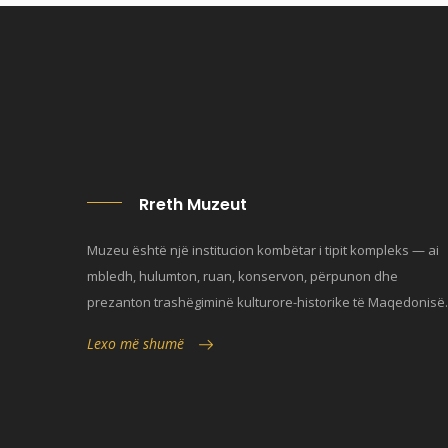
Rreth Muzeut
Muzeu është një institucion kombëtar i tipit kompleks — ai
mbledh, hulumton, ruan, konservon, përpunon dhe
prezanton trashëgiminë kulturore-historike të Maqedonisë.
Lexo më shumë