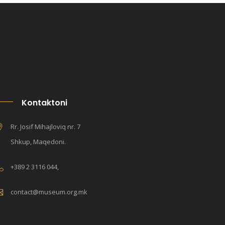
Kontaktoni
Rr. Josif Mihajloviq nr. 7
Shkup, Maqedoni.
+389 2 3116 044,
contact@museum.org.mk