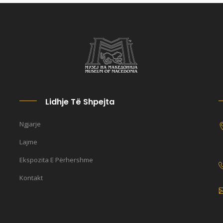
Lidhje Të Shpejta
Ngjarje
Lajme
Ekspozita E Përhershme
Kontakt