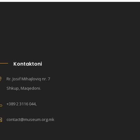
Kontaktoni
Rr. Josif Mihajloviq nr. 7
Shkup, Maqedoni.
+389 2 3116 044,
contact@museum.org.mk