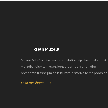
Rreth Muzeut
Muzeu është një institucion kombëtar i tipit kompleks — ai
mbledh, hulumton, ruan, konservon, përpunon dhe
prezanton trashëgiminë kulturore-historike të Maqedonisë.
Lexo më shumë