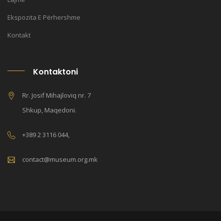
Ekspozita E Përhershme
Kontakt
Kontaktoni
Rr. Josif Mihajloviq nr. 7
Shkup, Maqedoni.
+389 2 3116 044,
contact@museum.org.mk