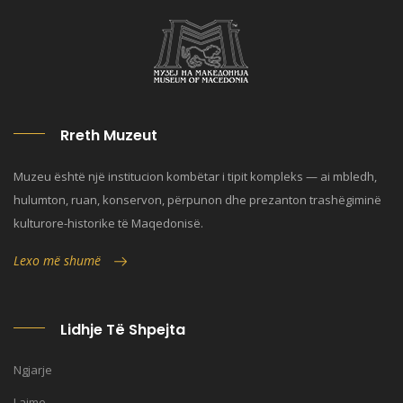
Rreth Muzeut
Muzeu është një institucion kombëtar i tipit kompleks — ai mbledh,
hulumton, ruan, konservon, përpunon dhe prezanton trashëgiminë
kulturore-historike të Maqedonisë.
Lexo më shumë
Lidhje Të Shpejta
Ngjarje
Lajme