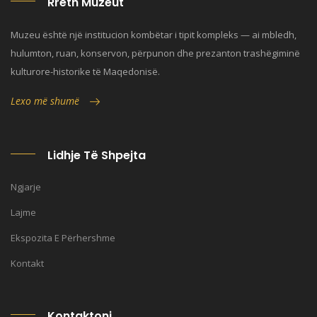
Rreth Muzeut
Muzeu është një institucion kombëtar i tipit kompleks — ai mbledh,
hulumton, ruan, konservon, përpunon dhe prezanton trashëgiminë
kulturore-historike të Maqedonisë.
Lexo më shumë
Lidhje Të Shpejta
Ngjarje
Lajme
Ekspozita E Përhershme
Kontakt
Kontaktoni