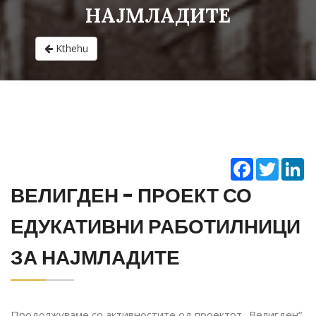
НАЈМЛАДИТЕ
Kthehu
Facebook
Twitter
Li
ВЕЛИГДЕН - ПРОЕКТ СО
ЕДУКАТИВНИ РАБОТИЛНИЦИ
ЗА НАЈМЛАДИТЕ
Продолжуваме со активностите од проектот „Велигден“,