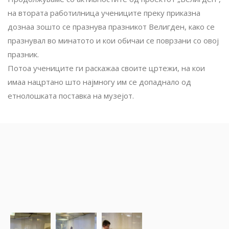
на втората работилница учениците преку приказна
дознаа зошто се празнува празникот Велигден, како се
празнувал во минатото и кои обичаи се поврзани со овој
празник.
Потоа учениците ги раскажаа своите цртежи, на кои
имаа нацртано што најмногу им се допаднало од
етнолошката поставка на музејот.