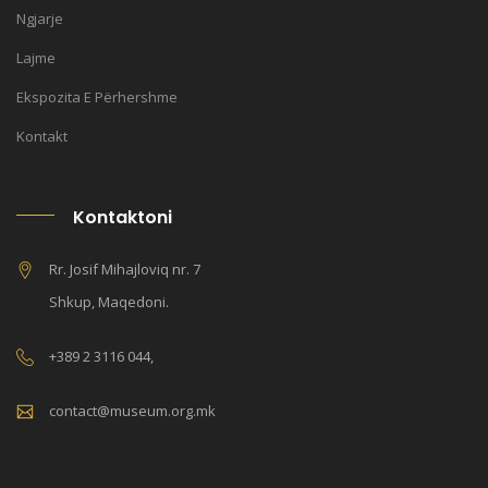
Ngjarje
Lajme
Ekspozita E Përhershme
Kontakt
Kontaktoni
Rr. Josif Mihajloviq nr. 7
Shkup, Maqedoni.
+389 2 3116 044,
contact@museum.org.mk