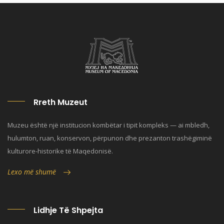
Rreth Muzeut
Muzeu është një institucion kombëtar i tipit kompleks — ai mbledh,
hulumton, ruan, konservon, përpunon dhe prezanton trashëgiminë
kulturore-historike të Maqedonisë.
Lexo më shumë
Lidhje Të Shpejta