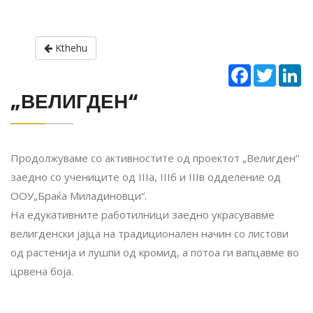
Kthehu
Facebook
Twitter
Li
„ВЕЛИГДЕН“
Продолжуваме со активностите од проектот „Велигден“
заедно со учениците од IIIа, IIIб и IIIв одделение од
ООУ„Браќа Миладиновци“.
На едукативните работилници заедно украсувавме
велигденски јајца на традиционален начин со листови
од растенија и лушпи од кромид, а потоа ги вапцавме во
црвена боја.