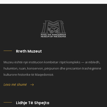
Rreth Muzeut
Muzeu është një institucion kombëtar i tipit kompleks — ai mbledh,
hulumton, ruan, konservon, përpunon dhe prezanton trashëgiminë
kulturore-historike të Maqedonisë.
Lexo më shumë
Lidhje Të Shpejta