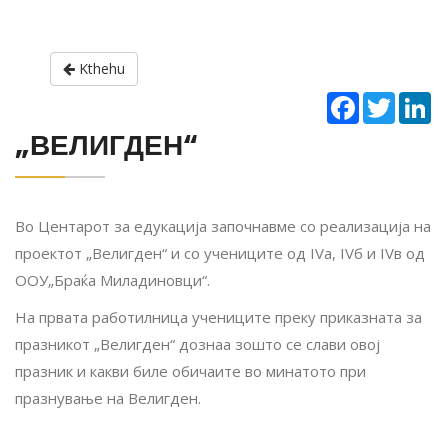
Kthehu
Facebook
Twitter
Li
„ВЕЛИГДЕН“
Во Центарот за едукација започнавме со реализација на
проектот „Велигден“ и со учениците од IVа, IVб и IVв од
ООУ„Браќа Миладиновци“.
На првата работилница учениците преку приказната за
празникот „Велигден“ дознаа зошто се слави овој
празник и какви биле обичаите во минатото при
празнување на Велигден.