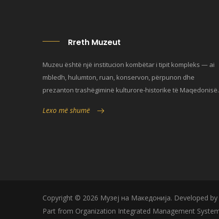
Rreth Muzeut
Muzeu është një institucion kombëtar i tipit kompleks — ai
mbledh, hulumton, ruan, konservon, përpunon dhe
prezanton trashëgiminë kulturore-historike të Maqedonisë.
Lexo më shumë
Copyright © 2026 Музеј на Македонија. Developed b
Part from Organization Integrated Management System 