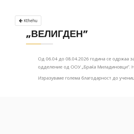
Kthehu
„ВЕЛИГДЕН”
Од 06.04 до 08.04.2026 година се одржаа з
одделение од ООУ „Браќа Миладиновци”. Н
Изразуваме голема благодарност до учениц