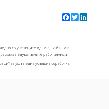
Facebook
Twitter
LinkedIn
дно со учениците од IV-а, IV-б и IV-в
ераскажаа едукативните работилници.
вци” за уште една успешна соработка.