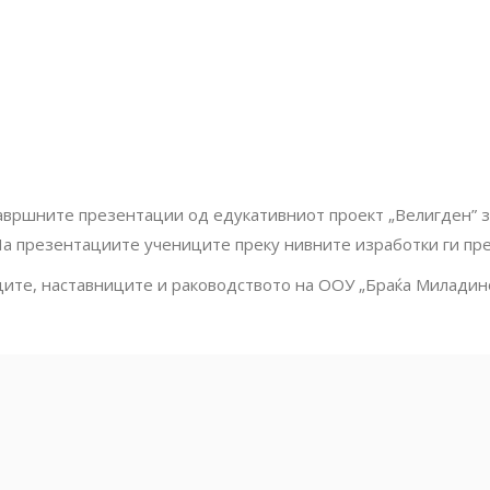
авршните презентации од едукативниот проект „Велигден” зае
а презентациите учениците преку нивните изработки ги пр
ите, наставниците и раководството на ООУ „Браќа Миладино