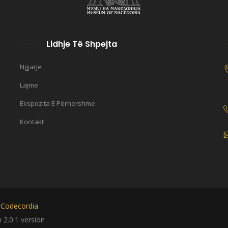
Lidhje Të Shpejta
Ngjarje
Lajme
Ekspozita E Përhershme
Kontakt
y
Codecordia
2.0.1 version