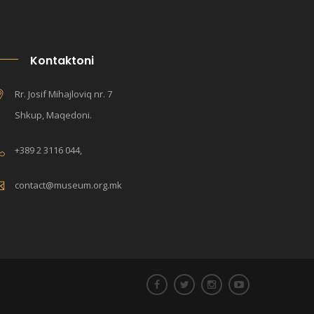
Kontaktoni
Rr. Josif Mihajloviq nr. 7
Shkup, Maqedoni.
+389 2 3116 044,
contact@museum.org.mk