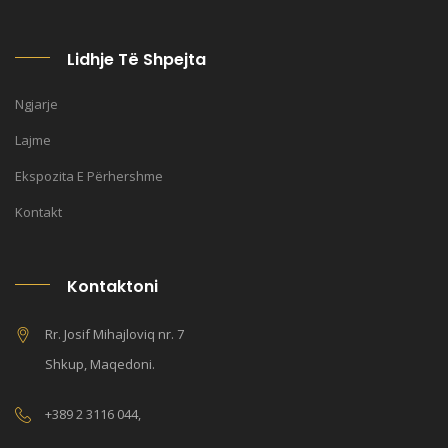
Lidhje Të Shpejta
Ngjarje
Lajme
Ekspozita E Përhershme
Kontakt
Kontaktoni
Rr. Josif Mihajloviq nr. 7
Shkup, Maqedoni.
+389 2 3116 044,