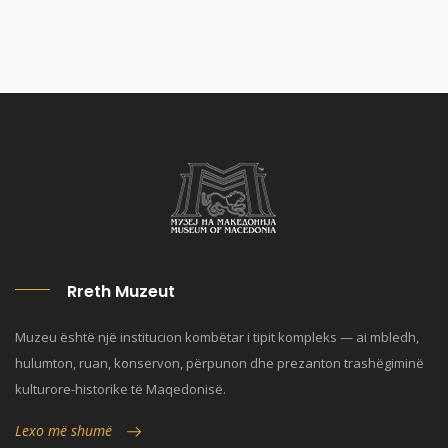
Rreth Muzeut
Muzeu është një institucion kombëtar i tipit kompleks — ai mbledh,
hulumton, ruan, konservon, përpunon dhe prezanton trashëgiminë
kulturore-historike të Maqedonisë.
Lexo më shumë