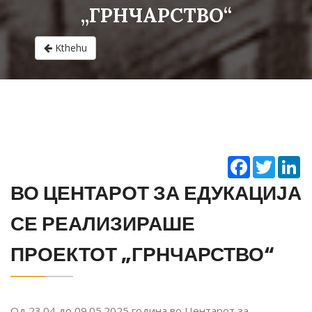
„ГРНЧАРСТВО“
Kthehu
Facebook
Twitter
Li
ВО ЦЕНТАРОТ ЗА ЕДУКАЦИЈА
СЕ РЕАЛИЗИРАШЕ
ПРОЕКТОТ „ГРНЧАРСТВО“
Од 23.04 до 09.05.2025 година во Центарот за