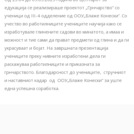
едукација се реализираше проектот „Грнчарство“ со
ученици од III-4 одделение од ООУ„Блаже Конески“. Со
учество во работилниците учениците научија како се
изработувале глинените садови во минатото, а имаа и
можност и тие сами да прават предмети од глина и да ги
украсуваат и бојат. На завршната презентација
учениците преку нивните изработени дела ги
раскажуваа работилниците и приказната за
грнчарството. Благодарсност до учениците, стручниот
и наставниот кадар од ООУ„Блаже Конески“ за уште
една успешна соработка.