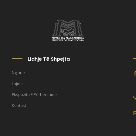
Lidhje Të Shpejta
Ngjarje
Lajme
Ekspozita E Përhershme
Kontakt