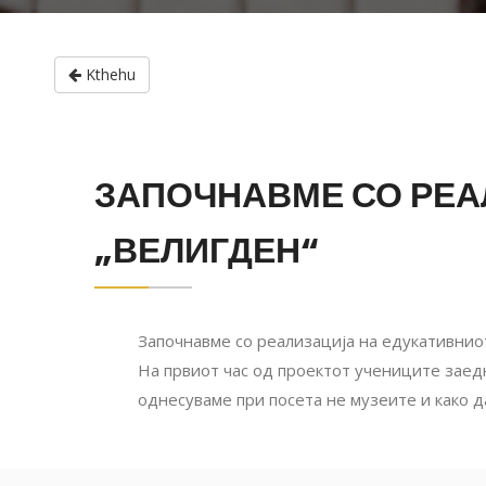
Kthehu
ЗАПОЧНАВМЕ СО РЕА
„ВЕЛИГДЕН“
Започнавме со реализација на едукативниот
На првиот час од проектот учениците заедн
однесуваме при посета не музеите и како д