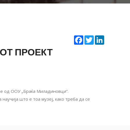
Facebook
Twitter
LinkedIn
ОТ ПРОЕКТ
ние од ООУ „Браќа Миладиновци“.
научија што е тоа музеј, како треба да се