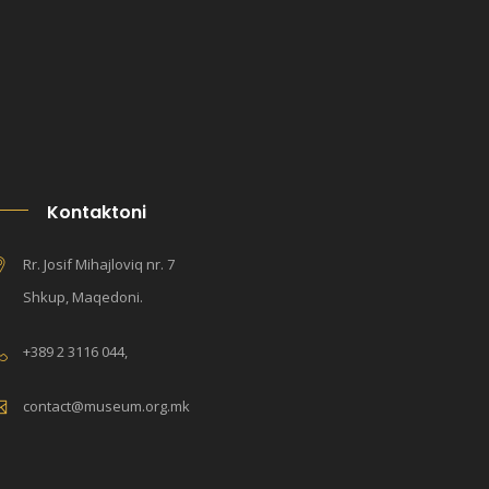
Kontaktoni
Rr. Josif Mihajloviq nr. 7
Shkup, Maqedoni.
+389 2 3116 044,
contact@museum.org.mk