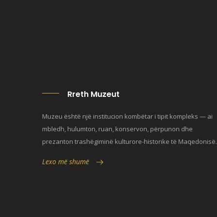
Rreth Muzeut
Muzeu është një institucion kombëtar i tipit kompleks — ai
mbledh, hulumton, ruan, konservon, përpunon dhe
prezanton trashëgiminë kulturore-historike të Maqedonisë.
Lexo më shumë