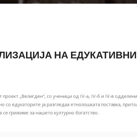
ЛИЗАЦИЈА НА ЕДУКАТИВНИ
 проект „Велигден“, со ученици од IV-а, IV-б и IV-в одделе
о со едукаторите ја разгледаа етнолошката поставка, притоа 
а се грижиме за нашето културно богатство.